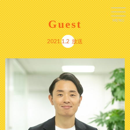
Guest
MENU
C
L
O
S
E
2021.1.2
放送