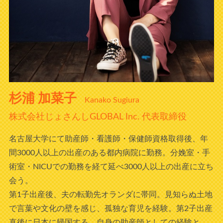
杉浦 加菜子
Kanako Sugiura
株式会社じょさんしGLOBAL Inc. 代表取締役
名古屋大学にて助産師・看護師・保健師資格取得後、年
間3000人以上の出産のある都内病院に勤務。分娩室・手
術室・NICUでの勤務を経て延べ3000人以上の出産に立ち
会う。
第1子出産後、夫の転勤先オランダに帯同。見知らぬ土地
で言葉や文化の壁を感じ、孤独な育児を経験。第2子出産
直後に日本に帰国する。自身の助産師としての経験と、