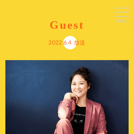
Guest
MENU
C
L
O
S
E
2022.6.4
放送