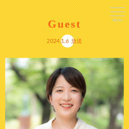
Guest
MENU
C
L
O
S
E
2024.1.6
放送