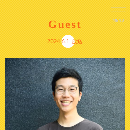
Guest
MENU
C
L
O
S
E
2024.6.1
放送