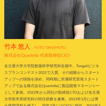
竹本 悠人
YUTO TAKEMOTO
株式会社Quastella 代表取締役CEO
名古屋大学大学院創薬科学研究科在籍中、Tongaliビジネ
スプランコンテスト2021で入賞。その経験からスタート
アップへの情熱を深め、同時期に所属研究室発スタート
アップである株式会社Quastellaに製品開発マネージャー
として参画。2022年から同社の取締役CTOおよび名古屋
大学医学系研究科の特任助教を兼務。2023年3月には博
士後期課程を修了し、同年7月にはCEOに就任。2024年4