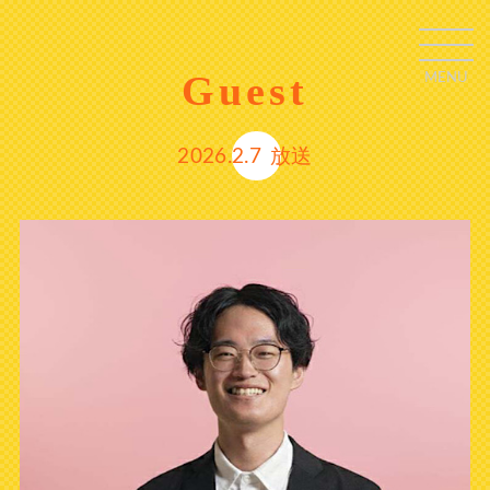
Guest
MENU
C
L
O
S
E
2026.2.7
放送