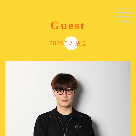
Guest
MENU
C
L
O
S
E
2026.3.7
放送