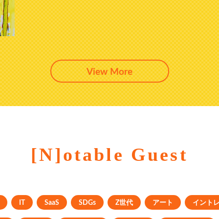
View More
[N]otable Guest
IT
SaaS
SDGs
Z世代
アート
イント