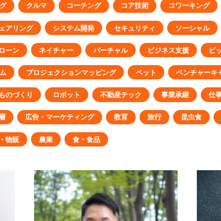
グ
クルマ
コーチング
コア技術
コワーキング
ェアリング
システム開発
セキュリティ
ソーシャル
ローン
ネイチャー
バーチャル
ビジネス支援
ビ
ム
プロジェクションマッピング
ペット
ベンチャーキ
ものづくり
ロボット
不動産テック
事業承継
仕
層
広告・マーケティング
教育
旅行
昆虫食
・物販
農業
食・食品