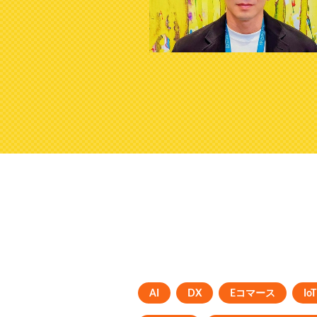
AI
DX
Eコマース
IoT