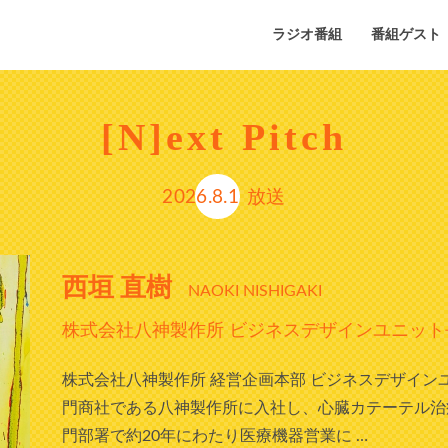
ラジオ番組
番組ゲスト
[N]ext Pitch
2026.8.1
放送
西垣 直樹
NAOKI NISHIGAKI
株式会社八神製作所 ビジネスデザインユニット
株式会社八神製作所 経営企画本部 ビジネスデザインユ
門商社である八神製作所に入社し、心臓カテーテル治
門部署で約20年にわたり医療機器営業に …