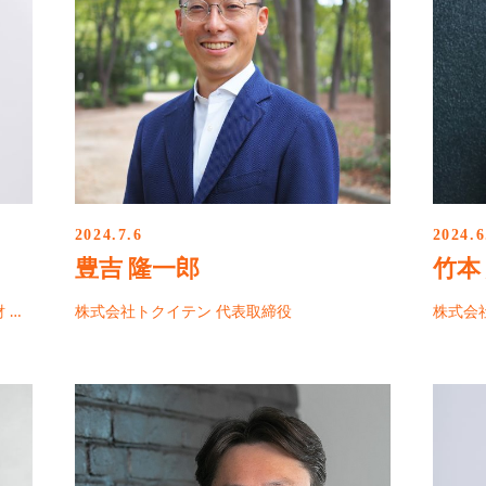
2024.7.6
2024.6
豊吉 隆一郎
竹本
 …
株式会社トクイテン 代表取締役
株式会社Q