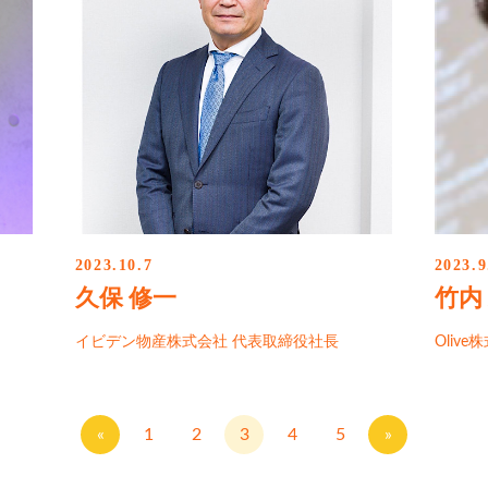
2023.10.7
2023.9
久保 修一
竹内
イビデン物産株式会社 代表取締役社長
Olive
«
1
2
3
4
5
»