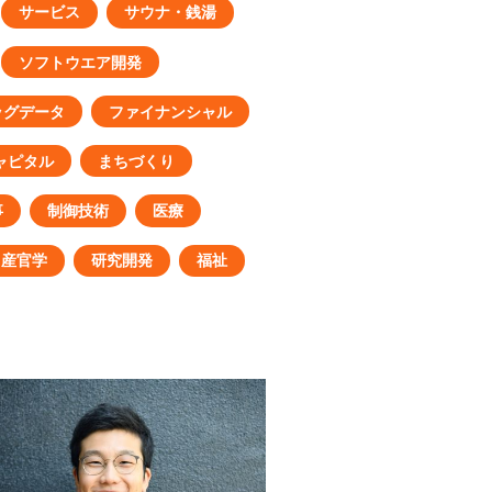
サービス
サウナ・銭湯
ソフトウエア開発
ッグデータ
ファイナンシャル
ャピタル
まちづくり
事
制御技術
医療
産官学
研究開発
福祉